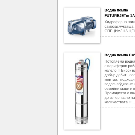
Водна помпа
FUTUREJETm 1
Хидрофорна помп
самозасмукваща.
СПЕЦИАЛНА ЦЕ
Водна помпа DA
Потопяема водна
с периферно раб
колело !!! Висок 
добър дебит , ле
монтаж , подход
водоснабдяване 
семейни къщи и ви
Промоцията е ва
до изчерпване на
количествата !!! ...