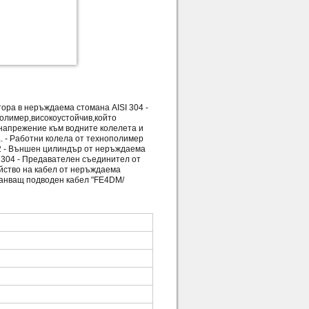
тора в неръждаема стомана AISI 304 -
олимер,високоустойчив,който
 напрежение към водните колелета и
. - Работни колела от технополимер
EN2 - Външен цилиндър от неръждаема
I 304 - Предавателен съединител от
йство на кабел от неръждаема
ахранващ подводен кабел "FE4DM/