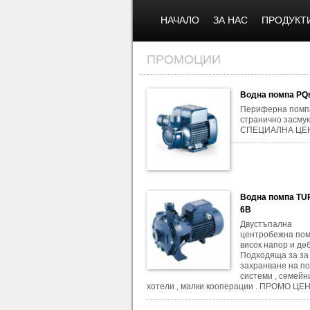
НАЧАЛО
ЗА НАС
ПРОДУКТ
ПРОМОЦИИ
Водна помпа PQ
Периферна помп
странично засмук
СПЕЦИАЛНА ЦЕН
Водна помпа T
6B
Двустъпална
центробежна пом
висок напор и деб
Подходяща за за
захранване на п
системи , семейн
хотели , малки кооперации . ПРОМО ЦЕНА