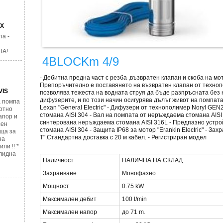
AX
а -
НА!
4BLOCKm 4/9
- Дебитна предна част с резба ,възвратен клапан и скоба на мо
Препоръчително е поставянето на възвратен клапан от техноп
VIS
позволява тежеста на водната струя да бъде разпръсната без
дифузерите, и по този начин осигурява дълъг живот на помпата
 помпа
Lexan "General Electric" - Дифузери от технополимер Noryl G
отно
стомана AISI 304 - Вал на помпата от неръждаема стомана AIS
напор и
синтерована неръждаема стомана AISI 316L - Предпазно устро
сен
стомана AISI 304 - Защита IP68 за мотор "Erankin Electric" - З
яща за
Т".Стандартна доставка с 20 м кабел. - Регистриран модел
на
ли !! *
лидна
Наличност
НАЛИЧНА НА СКЛАД
Захранване
Монофазно
Мощност
0.75 kW
Максимален дебит
100 l/min
Максимален напор
до 71 m.