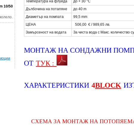
Температура на флуида
до + 30 °C
m 10/50
Дълбочина на потапяне
до 40 m
Диаметър на помпата
99,5 mm
колело.
ЦЕНА
506,00 € / 989,65 лв.
Замърсеност на водата
За чиста вода с Mакс. количество 
МОНТАЖ НА СОНДАЖНИ ПОМ
омоции
ОТ
ТУК :
ХАРАКТЕРИСТИКИ
ИЗ
4
BLOCK
СХЕМА ЗА МОНТАЖ НА ПОТОПЯЕМ