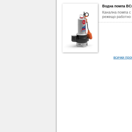
Водна помпа BC
Канална помпа с
режещо работно 
всички пр