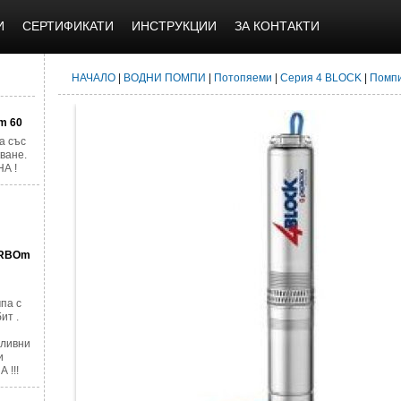
И
СЕРТИФИКАТИ
ИНСТРУКЦИИ
ЗА КОНТАКТИ
НАЧАЛО
|
ВОДНИ ПОМПИ
|
Потопяеми
|
Серия 4 BLOCK
|
Помпи
m 60
а със
ване.
А !
URBOm
па с
ит .
оливни
и
 !!!