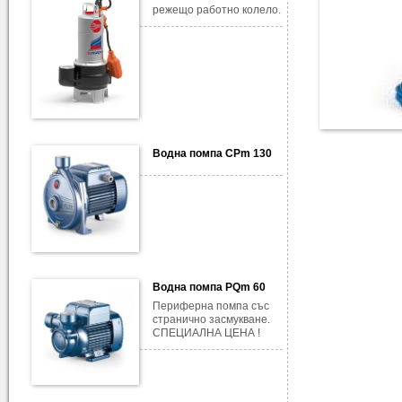
режещо работно колело.
Водна помпа CPm 130
Водна помпа PQm 60
Периферна помпа със
странично засмукване.
СПЕЦИАЛНА ЦЕНА !