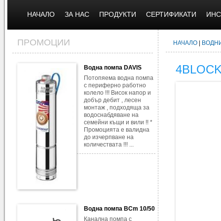
НАЧАЛО
ЗА НАС
ПРОДУКТИ
СЕРТИФИКАТИ
ИНС
ПРОМОЦИИ
НАЧАЛО
|
ВОДН
4BLOCK
Водна помпа DAVIS
Потопяема водна помпа
с периферно работно
колело !!! Висок напор и
добър дебит , лесен
монтаж , подходяща за
водоснабдяване на
семейни къщи и вили !! *
Промоцията е валидна
до изчерпване на
количествата !!! ...
Водна помпа BCm 10/50
Канална помпа с