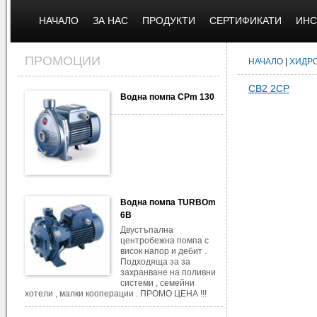
НАЧАЛО
ЗА НАС
ПРОДУКТИ
СЕРТИФИКАТИ
ИНС
ПРОМОЦИИ
НАЧАЛО
|
ХИДР
CB2 2CP
Водна помпа CPm 130
Водна помпа TURBOm
6B
Двустъпална
центробежна помпа с
висок напор и дебит .
Подходяща за за
захранване на поливни
системи , семейни
хотели , малки кооперации . ПРОМО ЦЕНА !!!