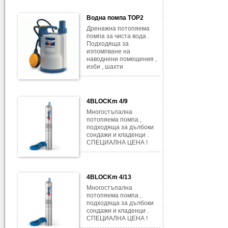
Водна помпа TOP2
Дренажна потопяема
помпа за чиста вода .
Подходяща за
изпомпване на
наводнени помещения ,
изби , шахти
4BLOCKm 4/9
Многостъпална
потопяема помпа ,
подходяща за дълбоки
сондажи и кладенци .
СПЕЦИАЛНА ЦЕНА !
4BLOCKm 4/13
Многостъпална
потопяема помпа ,
подходяща за дълбоки
сондажи и кладенци .
СПЕЦИАЛНА ЦЕНА !