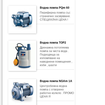
Водна помпа PQm 60
Периферна помпа със
странично засмукване.
СПЕЦИАЛНА ЦЕНА !
Водна помпа TOP2
Дренажна потопяема
помпа за чиста вода .
Подходяща за
изпомпване на
наводнени помещения ,
изби , шахти
Водна помпа NGAm 1A
Центробежна водна
помпа с отворено
работно колело . ПРОМО
ЦЕНА !!!