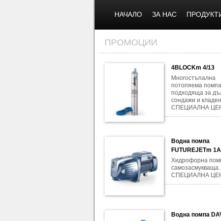
НАЧАЛО
ЗА НАС
ПРОДУКТ
ПРОМОЦИИ
4BLOCKm 4/13
Многостъпална
потопяема помпа
подходяща за дъ
сондажи и кладен
СПЕЦИАЛНА ЦЕН
Водна помпа
FUTUREJETm 1
Хидрофорна помп
самозасмукваща.
СПЕЦИАЛНА ЦЕ
Водна помпа DA