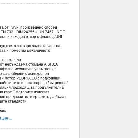
та от чугун, произведено според
EN 733 - DIN 24255 и UN 7467 - NF E
елен и изходен отвор с фланец /UNI
угун,което затваря задната част на
ата и помества механичното
отно колело
 от неръждаема стомана AISI 316
рафитно механично уплътнение
е са снабдени с асинхронен
вен мотор PEDROLLO,с подходящи
работи тихо,със затворена /вътрешна/
илация,подходящ за продължителна
я клас F.Моторите изискват
ен предпазител и връзките да бъдат
ите стандарти.
одел
ция ...