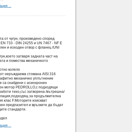
ция ...
та от чугун, произведено според
EN 733 - DIN 24255 и UN 7467 - NF E
елен и изходен отвор с фланец /UNI
угун,което затваря задната част на
ата и помества механичното
отно колело
 от неръждаема стомана AISI 316
рафитно механично уплътнение
е са снабдени с асинхронен
вен мотор PEDROLLO,с подходящи
работи тихо,със затворена /вътрешна/
илация,подходящ за продължителна
я клас F.Моторите изискват
ен предпазител и връзките да бъдат
ите стандарти.
одел
ция ...