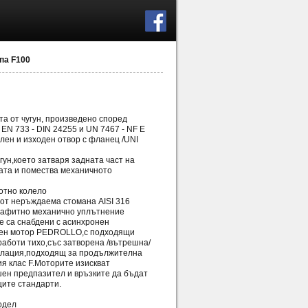
па F100
та от чугун, произведено според
EN 733 - DIN 24255 и UN 7467 - NF E
елен и изходен отвор с фланец /UNI
угун,което затваря задната част на
ата и помества механичното
отно колело
 от неръждаема стомана AISI 316
рафитно механично уплътнение
е са снабдени с асинхронен
вен мотор PEDROLLO,с подходящи
работи тихо,със затворена /вътрешна/
илация,подходящ за продължителна
я клас F.Моторите изискват
ен предпазител и връзките да бъдат
ите стандарти.
одел