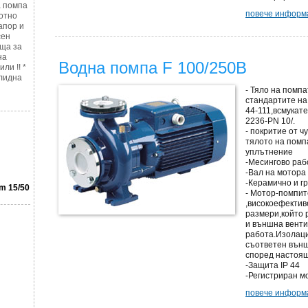
 помпа
повече информа
отно
напор и
сен
яща за
на
Водна помпа F 100/250B
ли !! *
лидна
- Тяло на помпа
стандартите на 
44-111,всмукат
2236-PN 10/.
- покритие от ч
тялото на помп
уплътнение
-Месингово раб
-Вал на мотора
-Керамично и г
m 15/50
- Мотор-помпит
,високоефекти
размери,който 
и външна вент
работа.Изолаци
съответен външ
според настоящ
-Защита IP 44
-Регистриран м
повече информа