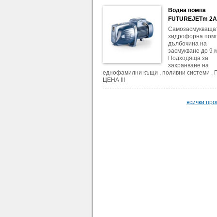
Водна помпа
FUTUREJETm 2
Самозасмукваща
хидрофорна помп
дълбочина на
засмукване до 9 м
Подходяща за
захранване на
еднофамилни къщи , поливни системи .
ЦЕНА !!!
всички пр