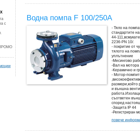
AX
Водна помпа F 100/250A
та
а с
- Тяло на помпа
стандартите на 
.
44-111,всмукат
2236-PN 10/.
- покритие от ч
 ПРОМО
тялото на помп
уплътнение
-Месингово раб
-Вал на мотора
омоции
-Керамично и г
- Мотор-помпит
,високоефекти
размери,който 
и външна вент
работа.Изолаци
съответен външ
според настоящ
-Защита IP 44
-Регистриран м
повече информа