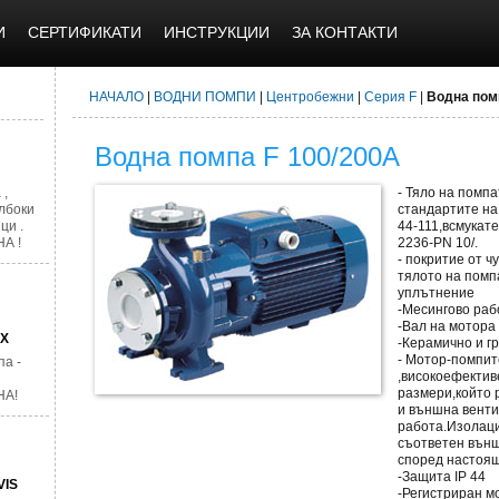
И
СЕРТИФИКАТИ
ИНСТРУКЦИИ
ЗА КОНТАКТИ
НАЧАЛО
|
ВОДНИ ПОМПИ
|
Центробежни
|
Серия F
|
Водна пом
Водна помпа F 100/200A
 ,
- Тяло на помпа
лбоки
стандартите на 
ци .
44-111,всмукат
А !
2236-PN 10/.
- покритие от ч
тялото на помп
уплътнение
-Месингово раб
-Вал на мотора
AX
-Керамично и г
- Мотор-помпит
а -
,високоефекти
размери,който 
НА!
и външна вент
работа.Изолаци
съответен външ
според настоящ
-Защита IP 44
VIS
-Регистриран м