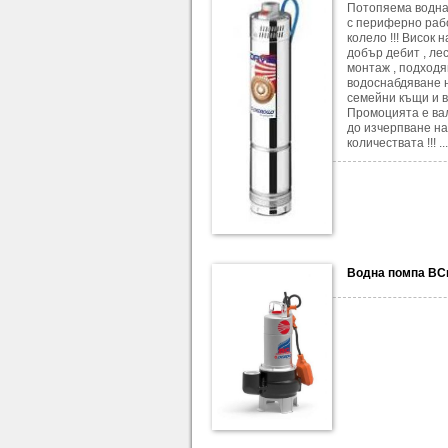
Потопяема водна
с периферно раб
колело !!! Висок 
добър дебит , ле
монтаж , подход
водоснабдяване 
семейни къщи и ви
Промоцията е ва
до изчерпване на
количествата !!! ...
Водна помпа BC