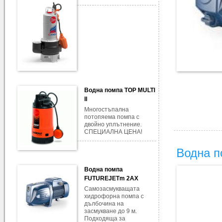
Водна помпа TOP MULTI
II
Многостъпална
потопяема помпа с
двойно уплътнение.
СПЕЦИАЛНА ЦЕНА!
Водна 
Водна помпа
FUTUREJETm 2AX
Самозасмукващата
хидрофорна помпа с
дълбочина на
засмукване до 9 м.
Подходяща за