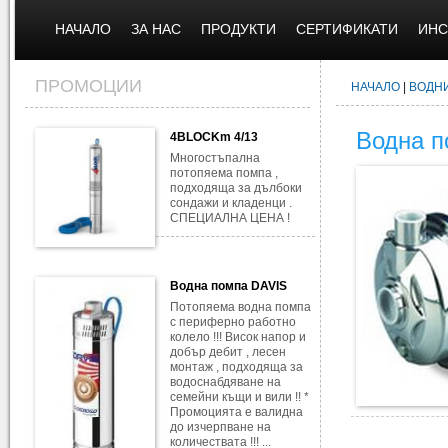
НАЧАЛО
ЗА НАС
ПРОДУКТИ
СЕРТИФИКАТИ
ИНС
ПРОМОЦИИ
НАЧАЛО
|
ВОДН
Водна 
4BLOCKm 4/13
Многостъпална
потопяема помпа ,
подходяща за дълбоки
сондажи и кладенци .
СПЕЦИАЛНА ЦЕНА !
Водна помпа DAVIS
Потопяема водна помпа
с периферно работно
колело !!! Висок напор и
добър дебит , лесен
монтаж , подходяща за
водоснабдяване на
семейни къщи и вили !! *
Промоцията е валидна
до изчерпване на
количествата !!! ...