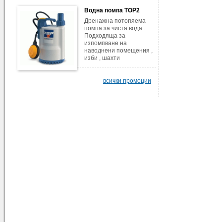
Водна помпа TOP2
Дренажна потопяема
помпа за чиста вода .
Подходяща за
изпомпване на
наводнени помещения ,
изби , шахти
всички промоции