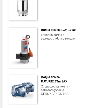
Водна помпа BCm 10/50
Канална помпа с
режещо работно колело.
Водна помпа
FUTUREJETm 1AX
Хидрофорна помпа -
самозасмукваща.
СПЕЦИАЛНА ЦЕНА!