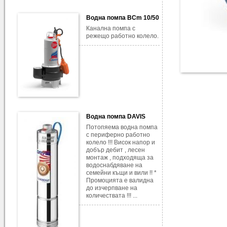
Водна помпа BCm 10/50
Канална помпа с
режещо работно колело.
Водна помпа DAVIS
Потопяема водна помпа
с периферно работно
колело !!! Висок напор и
добър дебит , лесен
монтаж , подходяща за
водоснабдяване на
семейни къщи и вили !! *
Промоцията е валидна
до изчерпване на
количествата !!! ...