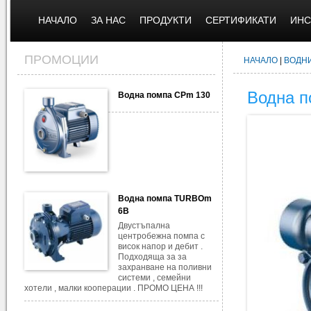
НАЧАЛО
ЗА НАС
ПРОДУКТИ
СЕРТИФИКАТИ
ИНС
ПРОМОЦИИ
НАЧАЛО
|
ВОДН
Водна 
Водна помпа CPm 130
Водна помпа TURBOm
6B
Двустъпална
центробежна помпа с
висок напор и дебит .
Подходяща за за
захранване на поливни
системи , семейни
хотели , малки кооперации . ПРОМО ЦЕНА !!!