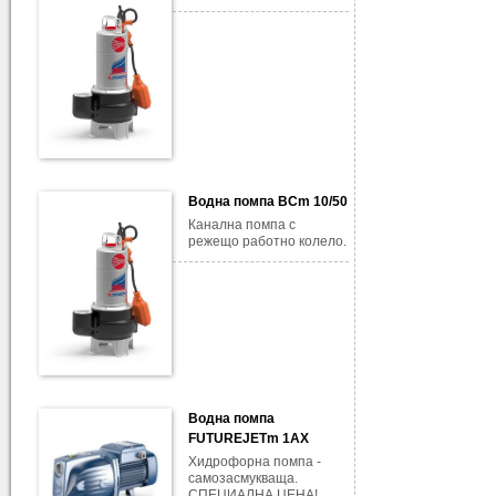
Водна помпа BCm 10/50
Канална помпа с
режещо работно колело.
Водна помпа
FUTUREJETm 1AX
Хидрофорна помпа -
самозасмукваща.
СПЕЦИАЛНА ЦЕНА!