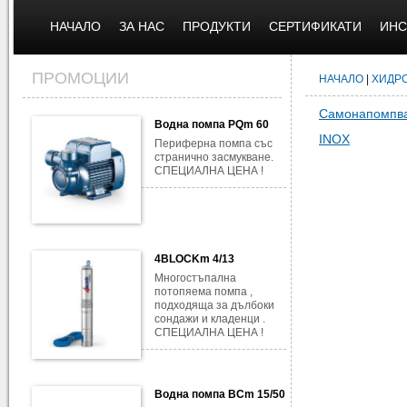
НАЧАЛО
ЗА НАС
ПРОДУКТИ
СЕРТИФИКАТИ
ИНС
ПРОМОЦИИ
НАЧАЛО
|
ХИДР
Самонапомпв
Водна помпа PQm 60
INOX
Периферна помпа със
странично засмукване.
СПЕЦИАЛНА ЦЕНА !
4BLOCKm 4/13
Многостъпална
потопяема помпа ,
подходяща за дълбоки
сондажи и кладенци .
СПЕЦИАЛНА ЦЕНА !
Водна помпа BCm 15/50