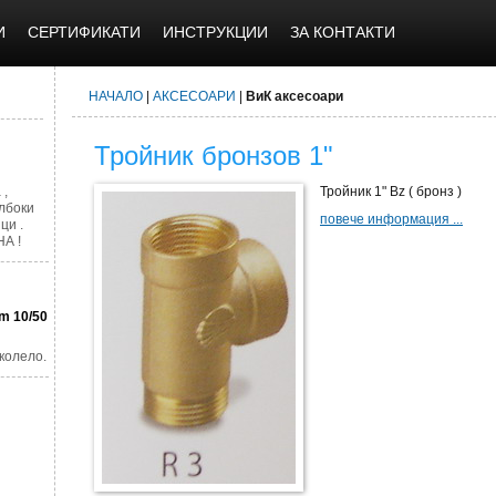
И
СЕРТИФИКАТИ
ИНСТРУКЦИИ
ЗА КОНТАКТИ
НАЧАЛО
|
АКСЕСОАРИ
|
ВиК аксесоари
Тройник бронзов 1"
 ,
Тройник 1" Bz ( бронз )
лбоки
повече информация ...
ци .
А !
m 10/50
колело.