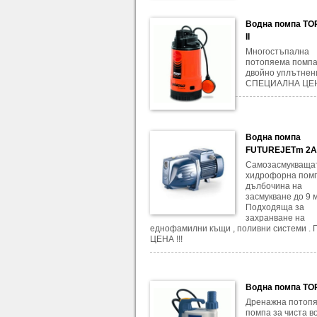
Водна помпа TO
II
Многостъпална
потопяема помпа
двойно уплътнен
СПЕЦИАЛНА ЦЕ
Водна помпа
FUTUREJETm 2
Самозасмукваща
хидрофорна помп
дълбочина на
засмукване до 9 м
Подходяща за
захранване на
еднофамилни къщи , поливни системи .
ЦЕНА !!!
Водна помпа TO
Дренажна потоп
помпа за чиста во