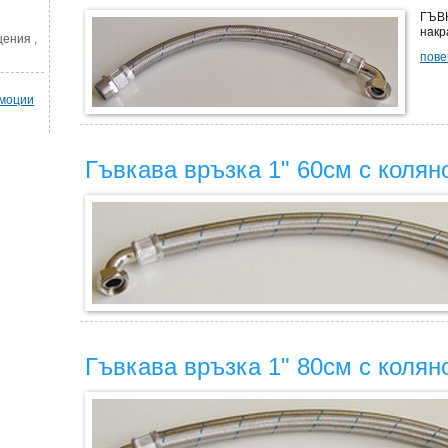
ГЪВК
накр
ения ,
пове
омоции
Гъвкава връзка 1" 60см с колян
Гъвкава връзка 1" 80см с колян