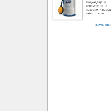
Подходяща за
изпомпване на
наводнени помещ
изби , шахти
всички пр