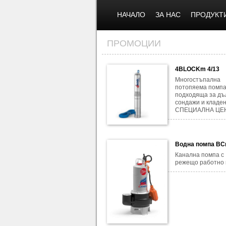
НАЧАЛО
ЗА НАС
ПРОДУКТ
ПРОМОЦИИ
4BLOCKm 4/13
Многостъпална
потопяема помпа
подходяща за дъ
сондажи и кладен
СПЕЦИАЛНА ЦЕН
Водна помпа BC
Канална помпа с
режещо работно 