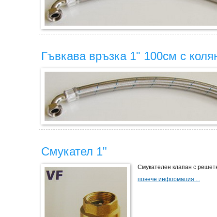
Гъвкава връзка 1" 100см с коля
Смукател 1"
Смукателен клапан с решетка
повече информация ...