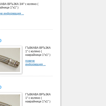
АВА ВРЪЗКА 3/4" с коляно (
айници 1"х1" )
че информация ...
о
ГЪВКАВА ВРЪЗКА
1" с коляно (
накрайници 1"х1" )
повече
информация ...
о
ГЪВКАВА ВРЪЗКА
1" с коляно (
накрайници 1"х1" )