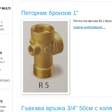
P MULTI
Петорник бронзов 1"
Петпътна връзка Bz ( брон
 с
ие.
повече информация ...
НА!
AX
та
а с
.
 ПРОМО
P2
Гъвкава връзка 3/4" 50см с кол
яема
да .