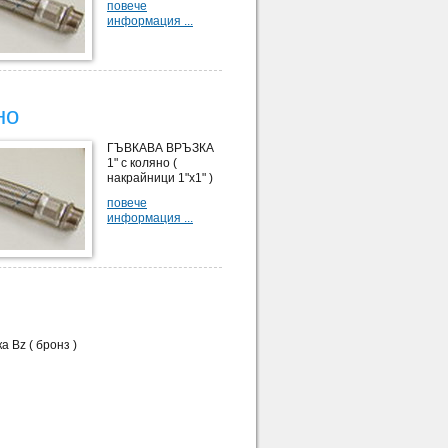
повече
информация ...
но
ГЪВКАВА ВРЪЗКА
1" с коляно (
накрайници 1"х1" )
повече
информация ...
 Bz ( бронз )