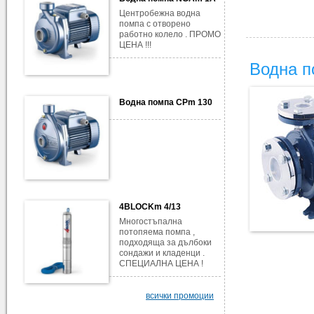
Центробежна водна
помпа с отворено
работно колело . ПРОМО
ЦЕНА !!!
Водна п
Водна помпа CPm 130
4BLOCKm 4/13
Многостъпална
потопяема помпа ,
подходяща за дълбоки
сондажи и кладенци .
СПЕЦИАЛНА ЦЕНА !
всички промоции