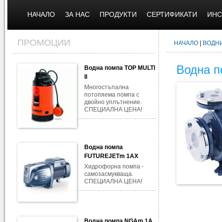
НАЧАЛО
ЗА НАС
ПРОДУКТИ
СЕРТИФИКАТИ
ИНС
ПРОМОЦИИ
НАЧАЛО
|
ВОДН
Водна п
Водна помпа TOP MULTI
II
Многостъпална
потопяема помпа с
двойно уплътнение.
СПЕЦИАЛНА ЦЕНА!
Водна помпа
FUTUREJETm 1AX
Хидрофорна помпа -
самозасмукваща.
СПЕЦИАЛНА ЦЕНА!
Водна помпа NGAm 1A