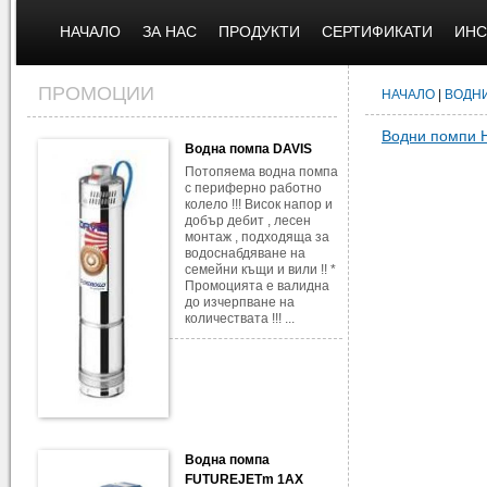
НАЧАЛО
ЗА НАС
ПРОДУКТИ
СЕРТИФИКАТИ
ИНС
ПРОМОЦИИ
НАЧАЛО
|
ВОДН
Водни помпи 
Водна помпа DAVIS
Потопяема водна помпа
с периферно работно
колело !!! Висок напор и
добър дебит , лесен
монтаж , подходяща за
водоснабдяване на
семейни къщи и вили !! *
Промоцията е валидна
до изчерпване на
количествата !!! ...
Водна помпа
FUTUREJETm 1AX