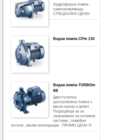
Хидрофорна помпа -
самозасмукваща.
СПЕЦИАЛНА ЦЕНА!
Водна помпа CPm 130
Водна помпа TURBOm
6B
Двустъпална
центробежна помпа с
висок напор и дебит .
Подходяща за за
захранване на поливни
системи , семейни
хотели , малки кооперации . ПРОМО ЦЕНА !!!