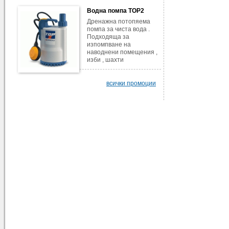
Водна помпа TOP2
Дренажна потопяема
помпа за чиста вода .
Подходяща за
изпомпване на
наводнени помещения ,
изби , шахти
всички промоции