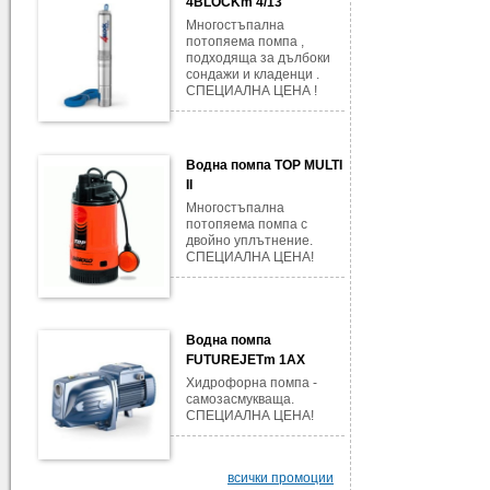
4BLOCKm 4/13
Многостъпална
потопяема помпа ,
подходяща за дълбоки
сондажи и кладенци .
СПЕЦИАЛНА ЦЕНА !
Водна помпа TOP MULTI
II
Многостъпална
потопяема помпа с
двойно уплътнение.
СПЕЦИАЛНА ЦЕНА!
Водна помпа
FUTUREJETm 1AX
Хидрофорна помпа -
самозасмукваща.
СПЕЦИАЛНА ЦЕНА!
всички промоции