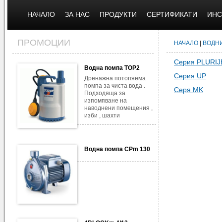
НАЧАЛО
ЗА НАС
ПРОДУКТИ
СЕРТИФИКАТИ
ИНС
ПРОМОЦИИ
НАЧАЛО
|
ВОДН
Серия PLURIJ
Водна помпа TOP2
Серия UP
Дренажна потопяема
помпа за чиста вода .
Серя MK
Подходяща за
изпомпване на
наводнени помещения ,
изби , шахти
Водна помпа CPm 130