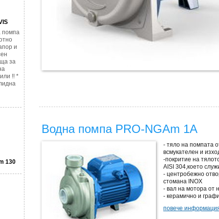
VIS
 помпа
отно
напор и
сен
яща за
на
ли !! *
лидна
Водна помпа PRO-NGAm 1A
- тяло на помпата 
всмукателен и изхо
-покритие на тялот
m 130
AISI 304,което слу
- центробежно отв
стомана INOX
- вал на мотора от
- керамично и гра
повече информация 