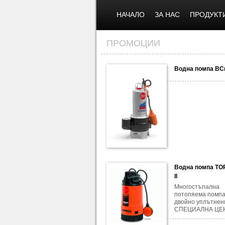
НАЧАЛО
ЗА НАС
ПРОДУКТ
ПРОМОЦИИ
Водна помпа BC
Водна помпа TO
II
Многостъпална
потопяема помпа
двойно уплътнен
СПЕЦИАЛНА ЦЕ