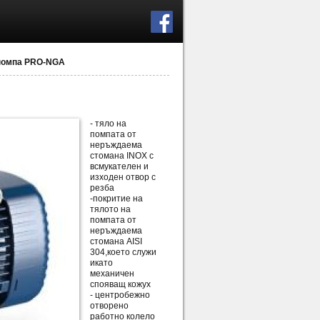
помпа PRO-NGA
- тяло на
помпата от
неръждаема
стомана INOX с
всмукателен и
изходен отвор с
резба
-покритие на
тялото на
помпата от
неръждаема
стомана AISI
304,което служи
икато
механичен
спояващ кожух
- центробежно
отворено
работно колело