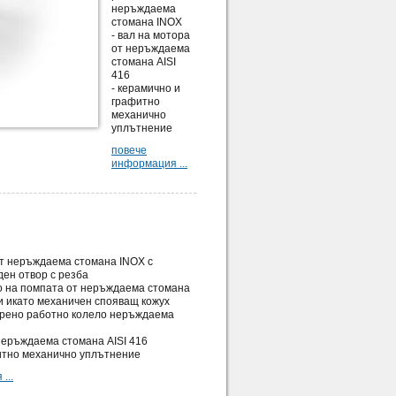
неръждаема
стомана INOX
- вал на мотора
от неръждаема
стомана AISI
416
- керамично и
графитно
механично
уплътнение
повече
информация ...
от неръждаема стомана INOX с
ден отвор с резба
о на помпата от неръждаема стомана
жи икато механичен спояващ кожух
орено работно колело неръждаема
 неръждаема стомана AISI 416
фитно механично уплътнение
...