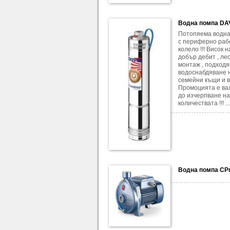
Водна помпа DA
Потопяема водна
с периферно раб
колело !!! Висок 
добър дебит , ле
монтаж , подход
водоснабдяване 
семейни къщи и ви
Промоцията е ва
до изчерпване на
количествата !!! ...
Водна помпа CP