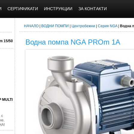
И
СЕРТИФИКАТИ
ИНСТРУКЦИИ
ЗА КОНТАКТИ
НАЧАЛО
|
ВОДНИ ПОМПИ
|
Центробежни
|
Серия NGA
|
Водна 
Водна помпа NGA PROm 1A
m 15/50
P MULTI
 с
ие.
НА!