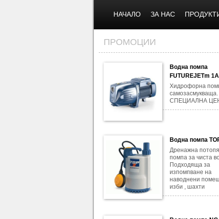
НАЧАЛО
ЗА НАС
ПРОДУКТ
ПРОМОЦИИ
Водна помпа
FUTUREJETm 1
Хидрофорна помп
самозасмукваща.
СПЕЦИАЛНА ЦЕ
Водна помпа TO
Дренажна потоп
помпа за чиста во
Подходяща за
изпомпване на
наводнени помещ
изби , шахти