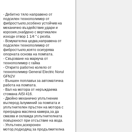
- Дебитно тяло направено от
подсилен технополимер от
фибростъкло,особено устойчив на
механично въздействие,удари и
корозия,снабдено с вертикален
изходн отвор 1 1/4 " с резба.
- Всмукателна цедка,направена от
подсилен технополимер от
фибростъкло,която осигурява
опорната основа на помпата.
- Свързване на маркуча от
технополимер с гайка
- Открито работно колело от
технополимер General Electric Norul
GFN2V
- Външен поплавък за автоматична
работа на помпата.
- Вал на мотора от неръждаема
стомана AISI 416.
- Двойно механично уплътнение
въглерод /алуминий за помпата и
уплътнителен пръстен на мотора с
преградна маслена камера,за да
смазва и охлажда уплътнителната
повърхност при отсъствие на вода.
- Уплътнен,асихронен
мотор,подходящ за продължителна