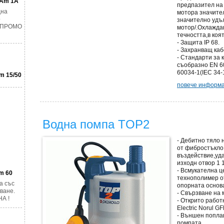
GAm 1A
предпазител на 
дна
мотора значите
о
значително удъ
. ПРОМО
мотор/.Охлаждан
течността,в коя
- Защита IP 68.
- Захранващ каб
- Стандарти за 
съобразно EN 60
60034-1(IEC 34-
m 15/50
повече информац
Водна помпа TOP2
- Дебитно тяло
от фибростъкло
въздействие,уда
изходн отвор 1 1
- Всмукателна ц
m 60
технополимер о
а със
опорната основ
ване.
- Свързване на 
А !
- Открито работ
Electric Norul G
- Външен попла
помпата.