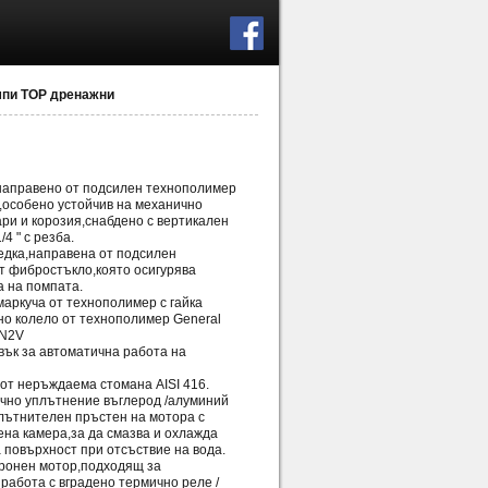
мпи TOP дренажни
 направено от подсилен технополимер
,особено устойчив на механично
ри и корозия,снабдено с вертикален
/4 " с резба.
едка,направена от подсилен
т фибростъкло,която осигурява
а на помпата.
маркуча от технополимер с гайка
но колело от технополимер General
FN2V
вък за автоматична работа на
 от неръждаема стомана AISI 416.
ично уплътнение въглерод /алуминий
лътнителен пръстен на мотора с
на камера,за да смазва и охлажда
 повърхност при отсъствие на вода.
хронен мотор,подходящ за
работа с вградено термично реле /