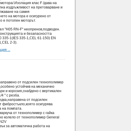
мотора/.Изолация клас F /дава на
лна издръжливост на претоварване и
лжаване на самия
ето на мотора е осигурено от
то е потопен моторът.
ел "H05 RN-F" неопренов,подводен.
конструкцията и безапасността
 335-1(IES 335-1,CEL 61-150) EN
1,CEL 2-3).
ия ...
 направено от подсилен технополимер
,особено устойчив на механично
ри и корозия,снабдено с вертикален
/4 " с резба.
едка,направена от подсилен
т фибростъкло,която осигурява
а на помпата.
маркуча от технополимер с гайка
но колело от технополимер General
FN2V
вък за автоматична работа на