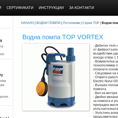
И
СЕРТИФИКАТИ
ИНСТРУКЦИИ
ЗА КОНТАКТИ
НАЧАЛО
|
ВОДНИ ПОМПИ
|
Потопяеми
|
Серия TOP
|
Водни по
Водна помпа TOP VORTEX
AX
- Дебитно тяло
а -
от фибростъкло
въздействие,уда
НА!
изходн отвор 1 1
- Всмукателна ц
технополимер о
опорната основ
- Свързване на 
P2
- Открито работ
яема
Electric Norul G
да .
- Външен попла
помпата.
- Вал на мотора
ения ,
- Двойно механ
за помпата и уп
преградна масле
уплътнителната
- Уплътнен,аси
продължителна 