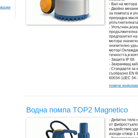
- Вал на мотора
омоции
- Двойно механ
за помпата и уп
преградна масле
уплътнителната
- Уплътнен,аси
продължителна 
предпазител на 
мотора значите
значително удъ
мотор/.Охлаждан
течността,в коя
- Защита IP 68.
- Захранващ каб
- Стандарти за 
съобразно EN 60
60034-1(IEC 34-
повече информац
Водна помпа TOP2 Magnetico
- Дебитно тяло
от фибростъкло
въздействие,уда
изходн отвор 1 1