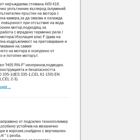
 от неръждаема стомана AISI 416.
ично уплътнение въглерод /алуминий
лътнителен пръстен на мотора с
на камера,за да смазва и охлажда
 повърхност при отсъствие на вода.
хронен мотор,подходящ за
работа с вградено термично реле /
мотора/.Изолация клас F /дава на
лна издръжливост на претоварване и
лжаване на самия
ето на мотора е осигурено от
то е потопен моторът.
ел "H05 RN-F" неопренов,подводен.
конструкцията и безапасността
 335-1(IES 335-1,CEL 61-150) EN
1,CEL 2-3).
ия ...
 направено от подсилен технополимер
,особено устойчив на механично
ри и корозия,снабдено с вертикален
/4 " с резба.