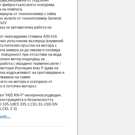
едка,направена от подсилен
т фибростъкло,която осигурява
а на помпата.
маркуча от технополимер с гайка
но колело от технополимер General
FN2V
вък за автоматична работа на
 от неръждаема стомана AISI 416.
ично уплътнение въглерод /алуминий
лътнителен пръстен на мотора с
на камера,за да смазва и охлажда
 повърхност при отсъствие на вода.
хронен мотор,подходящ за
работа с вградено термично реле /
мотора/.Изолация клас F /дава на
лна издръжливост на претоварване и
лжаване на самия
ето на мотора е осигурено от
то е потопен моторът.
ел "H05 RN-F" неопренов,подводен.
конструкцията и безапасността
 335-1(IES 335-1,CEL 61-150) EN
1,CEL 2-3).
ия ...