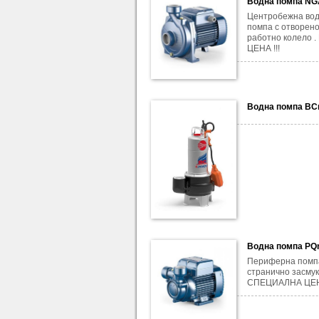
Водна помпа N
Центробежна во
помпа с отворен
работно колело 
ЦЕНА !!!
Водна помпа BC
Водна помпа PQ
Периферна помп
странично засмук
СПЕЦИАЛНА ЦЕН