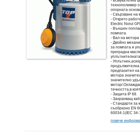
- Всмукателна ц
технополимер о
опорната основ
- Свързване на 
- Открито работ
Electric Norul G
- Външен попла
помпата.
- Вал на мотора
- Двойно механ
за помпата и уп
преградна масле
уплътнителната
- Уплътнен,аси
продължителна 
предпазител на 
мотора значите
значително удъ
мотор/.Охлаждан
течността,в коя
- Защита IP 68.
- Захранващ каб
- Стандарти за 
съобразно EN 60
60034-1(IEC 34-
повече информац