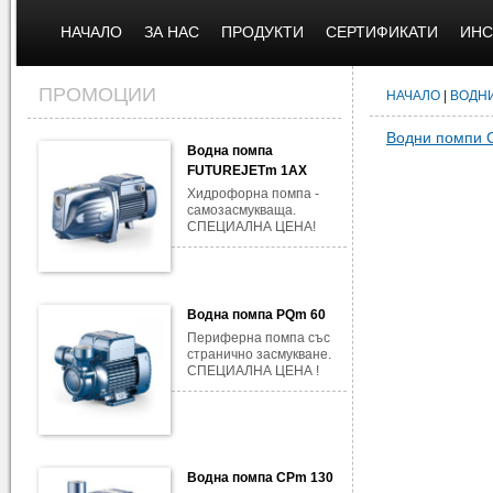
НАЧАЛО
ЗА НАС
ПРОДУКТИ
СЕРТИФИКАТИ
ИНС
ПРОМОЦИИ
НАЧАЛО
|
ВОДН
Водни помпи 
Водна помпа
FUTUREJETm 1AX
Хидрофорна помпа -
самозасмукваща.
СПЕЦИАЛНА ЦЕНА!
Водна помпа PQm 60
Периферна помпа със
странично засмукване.
СПЕЦИАЛНА ЦЕНА !
Водна помпа CPm 130