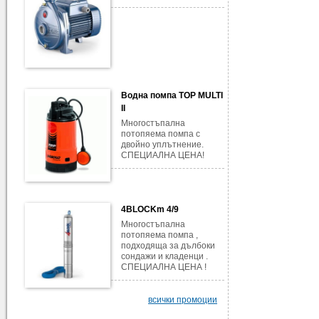
Водна помпа TOP MULTI
II
Многостъпална
потопяема помпа с
двойно уплътнение.
СПЕЦИАЛНА ЦЕНА!
4BLOCKm 4/9
Многостъпална
потопяема помпа ,
подходяща за дълбоки
сондажи и кладенци .
СПЕЦИАЛНА ЦЕНА !
всички промоции