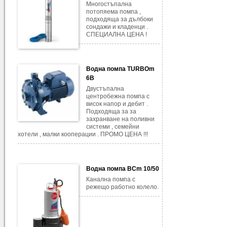
Многостъпална
потопяема помпа ,
подходяща за дълбоки
сондажи и кладенци .
СПЕЦИАЛНА ЦЕНА !
Водна помпа TURBOm
6B
Двустъпална
центробежна помпа с
висок напор и дебит .
Подходяща за за
захранване на поливни
системи , семейни
хотели , малки кооперации . ПРОМО ЦЕНА !!!
Водна помпа BCm 10/50
Канална помпа с
режещо работно колело.