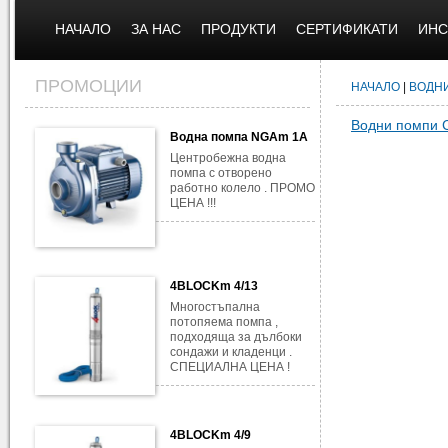
НАЧАЛО
ЗА НАС
ПРОДУКТИ
СЕРТИФИКАТИ
ИНС
ПРОМОЦИИ
НАЧАЛО
|
ВОДН
Водни помпи 
Водна помпа NGAm 1A
Центробежна водна
помпа с отворено
работно колело . ПРОМО
ЦЕНА !!!
4BLOCKm 4/13
Многостъпална
потопяема помпа ,
подходяща за дълбоки
сондажи и кладенци .
СПЕЦИАЛНА ЦЕНА !
4BLOCKm 4/9