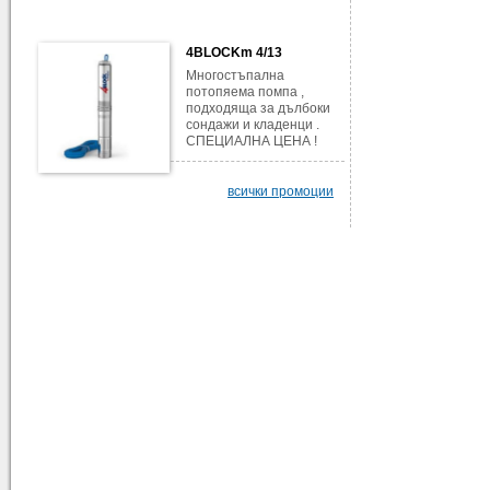
4BLOCKm 4/13
Многостъпална
потопяема помпа ,
подходяща за дълбоки
сондажи и кладенци .
СПЕЦИАЛНА ЦЕНА !
всички промоции