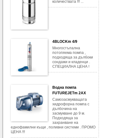
количествата !!! ...
4BLOCKm 4/9
Многостъпална
потопяема помпа ,
подходяща за дълбоки
сондажи и кладенци .
СПЕЦИАЛНА ЦЕНА !
Водна помпа
FUTUREJETm 2AX
Самозасмукващата
хидрофорна помпа с
дълбочина на
засмукване до 9 м.
Подходяща за
захранване на
еднофамилни къщи , поливни системи . ПРОМО
ЦЕНА !!!