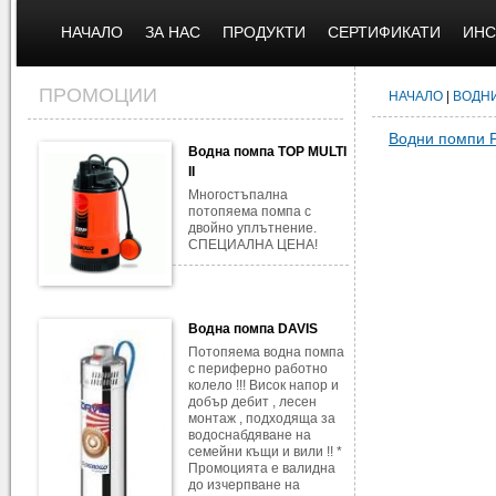
НАЧАЛО
ЗА НАС
ПРОДУКТИ
СЕРТИФИКАТИ
ИНС
ПРОМОЦИИ
НАЧАЛО
|
ВОДН
Водни помпи 
Водна помпа TOP MULTI
II
Многостъпална
потопяема помпа с
двойно уплътнение.
СПЕЦИАЛНА ЦЕНА!
Водна помпа DAVIS
Потопяема водна помпа
с периферно работно
колело !!! Висок напор и
добър дебит , лесен
монтаж , подходяща за
водоснабдяване на
семейни къщи и вили !! *
Промоцията е валидна
до изчерпване на