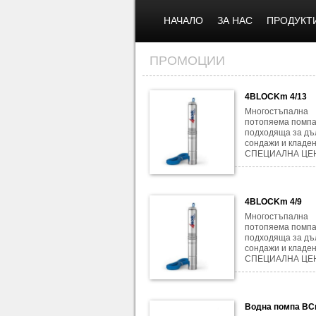
НАЧАЛО
ЗА НАС
ПРОДУКТ
ПРОМОЦИИ
4BLOCKm 4/13
Многостъпална
потопяема помпа
подходяща за дъ
сондажи и кладен
СПЕЦИАЛНА ЦЕН
4BLOCKm 4/9
Многостъпална
потопяема помпа
подходяща за дъ
сондажи и кладен
СПЕЦИАЛНА ЦЕН
Водна помпа BC