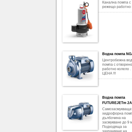
Канална помпа с
режещо работно 
Водна помпа N
Центробежна во
помпа с отворен
работно колело 
ЦЕНА !!!
Водна помпа
FUTUREJETm 2
Самозасмукваща
хидрофорна помп
дълбочина на
засмукване до 9 м
Подходяща за
захранване на