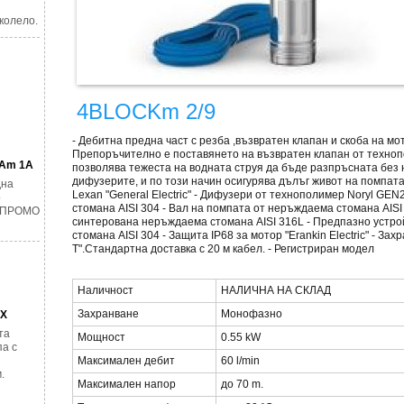
колело.
4BLOCKm 2/9
- Дебитна предна част с резба ,възвратен клапан и скоба на мо
Препоръчително е поставянето на възвратен клапан от техноп
GAm 1A
позволява тежеста на водната струя да бъде разпръсната без
дифузерите, и по този начин осигурява дълъг живот на помпата
дна
Lexan "General Electric" - Дифузери от технополимер Noryl G
о
стомана AISI 304 - Вал на помпата от неръждаема стомана AIS
. ПРОМО
синтерована неръждаема стомана AISI 316L - Предпазно устро
стомана AISI 304 - Защита IP68 за мотор "Erankin Electric" - З
Т".Стандартна доставка с 20 м кабел. - Регистриран модел
Наличност
НАЛИЧНА НА СКЛАД
Захранване
Монофазно
AX
та
Мощност
0.55 kW
а с
Максимален дебит
60 l/min
.
Максимален напор
до 70 m.