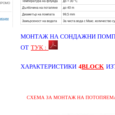
Температура на флуида
до + 30 °C
 ПРОМО
Дълбочина на потапяне
до 40 m
Диаметър на помпата
99,5 mm
омоции
Замърсеност на водата
За чиста вода с Mакс. количество 
МОНТАЖ НА СОНДАЖНИ ПОМ
ОТ
ТУК :
ХАРАКТЕРИСТИКИ
ИЗ
4
BLOCK
СХЕМА ЗА МОНТАЖ НА ПОТОПЯЕМ