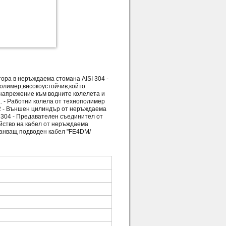
тора в неръждаема стомана AISI 304 -
олимер,високоустойчив,който
 напрежение към водните колелета и
. - Работни колела от технополимер
EN2 - Външен цилиндър от неръждаема
I 304 - Предавателен съединител от
йство на кабел от неръждаема
ахранващ подводен кабел "FE4DM/