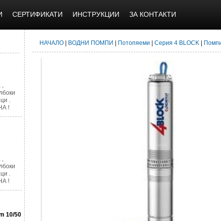
И
СЕРТИФИКАТИ
ИНСТРУКЦИИ
ЗА КОНТАКТИ
НАЧАЛО
|
ВОДНИ ПОМПИ
|
Потопяеми
|
Серия 4 BLOCK
|
Помпи
 ,
лбоки
ци .
А !
 ,
лбоки
ци .
А !
m 10/50